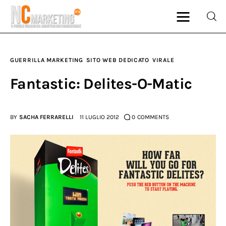
GUERRILLA MARKETING
SITO WEB DEDICATO
VIRALE
Marketing
Fantastic: Delites-O-Matic
Rubriche
BY
SACHA FERRARELLI
11 LUGLIO 2012
0
COMMENTS
Dal Blog
Glossario
NCMarketing
Partner