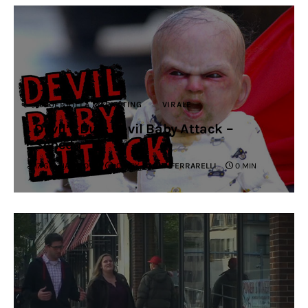
GUERRILLA MARKETING
VIRALE
Devil’s Due: Devil Baby Attack –
Scheda
17 GENNAIO 2014
0
BY
SACHA FERRARELLI
0 MIN