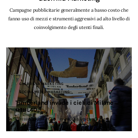
Campagne pubblicitarie generalmente a basso costo che
fanno uso di mezzi e strumenti aggressivi ad alto livello di
coinvolgimento degli utenti finali.
GUERRILLA MARKETING
SOCIAL MEDIA MARKETING
Timberland invade i cieli di Milano
#TBL40
10 FEBBRAIO 2014
0
BY
PAOLA GIUDICI
2 MIN