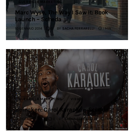
GUERRILLA MARKETING
Marc Wyse, The Way I Saw It: Book
Launch – Scheda
10 GENNAIO 2014
0
BY
SACHA FERRARELLI
1 MIN
GUERRILLA MARKETING
VIRALE
Heineken: Carol Karaoke – Scheda
19 DICEMBRE 2013
0
BY
SACHA FERRARELLI
1 MIN