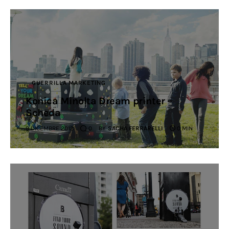
GUERRILLA MARKETING
Konica Minolta Dream printer –
Scheda
9 DICEMBRE 2013
0
BY
SACHA FERRARELLI
0 MIN