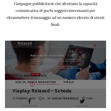
Campagne pubblicitarie che sfruttano la capacità
comunicativa di pochi soggetti interessanti per
ritrasmettere il messaggio ad un numero elevato di utenti
finali.
SITO WEB DEDICATO
SOCIAL MEDIA MARKETING
VIRALE
Viaplay: Relaxed – Scheda
17 FEBBRAIO 2014
0
BY
SACHA FERRARELLI
1 MIN