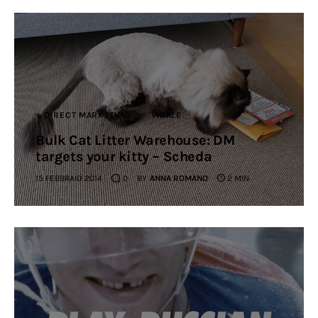
DIRECT MARKETING
VIRALE
Bulk Cat Litter Warehouse: DM
targets your kitty – Scheda
15 FEBBRAIO 2014
0
BY
ANNA ROMANO
2 MIN