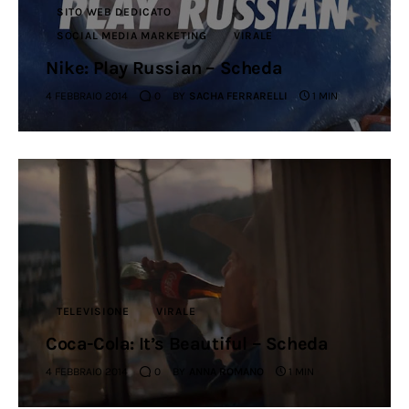
SITO WEB DEDICATO
SOCIAL MEDIA MARKETING
VIRALE
Nike: Play Russian – Scheda
4 FEBBRAIO 2014
0
BY
SACHA FERRARELLI
1 MIN
TELEVISIONE
VIRALE
Coca-Cola: It’s Beautiful – Scheda
4 FEBBRAIO 2014
0
BY
ANNA ROMANO
1 MIN