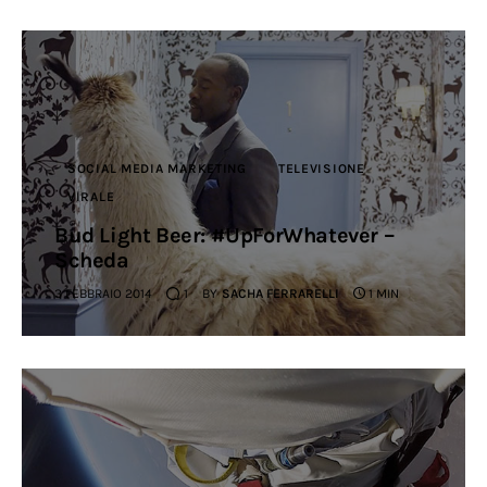
SOCIAL MEDIA MARKETING
TELEVISIONE
VIRALE
Bud Light Beer: #UpForWhatever –
Scheda
3 FEBBRAIO 2014
1
BY
SACHA FERRARELLI
1 MIN