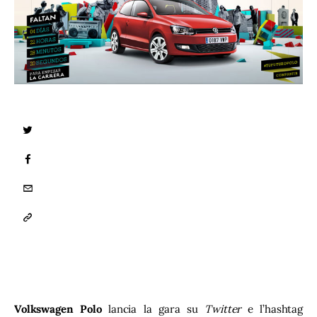
TWITTER
FACEBOOK
EMAIL
COPY
URL
TO
CLIPBOARD
Volkswagen Polo
 lancia la gara su 
Twitter
 e l’hashtag 