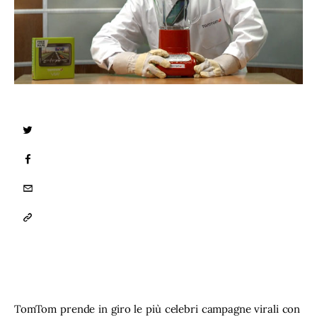
TWITTER
FACEBOOK
EMAIL
COPY
URL
TO
CLIPBOARD
TomTom prende in giro le più celebri campagne virali con 