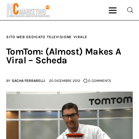
SITO WEB DEDICATO
TELEVISIONE
VIRALE
Marketing
TomTom: (Almost) Makes A
Viral – Scheda
Rubriche
Dal Blog
BY
SACHA FERRARELLI
20 DICEMBRE 2012
0
COMMENTS
Glossario
NCMarketing
Partner