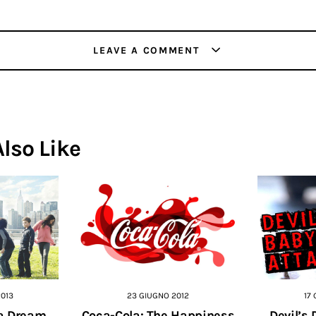
LEAVE A COMMENT
lso Like
2013
23 GIUGNO 2012
17
ta Dream
Coca-Cola: The Happiness
Devil’s 