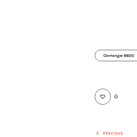
Clemenger BBDO
0
Navigaz
PREVIOUS