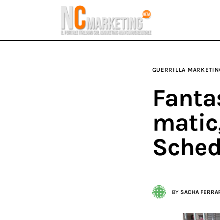
Marketing
Rubriche
Dal Blog
GUERRILLA MARKETIN
Glossario
Fantas
NCMarketing
matic
Partner
Sche
BY
SACHA FERRA