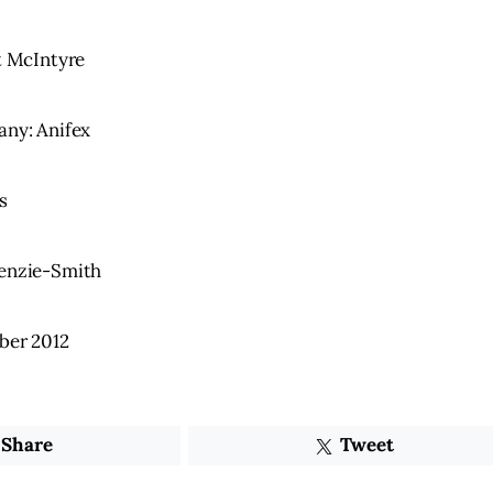
t McIntyre
ny: Anifex
s
enzie-Smith
ber 2012
Share
Tweet