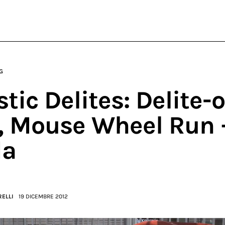
G
tic Delites: Delite-o
, Mouse Wheel Run 
da
RELLI
19 DICEMBRE 2012