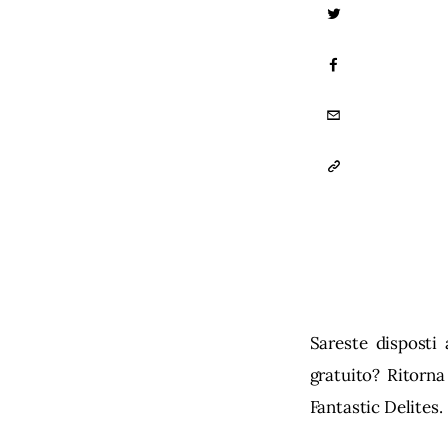
TWITTER
FACEBOOK
EMAIL
COPY
URL
TO
CLIPBOARD
Sareste disposti
gratuito? Ritorn
Fantastic Delites.