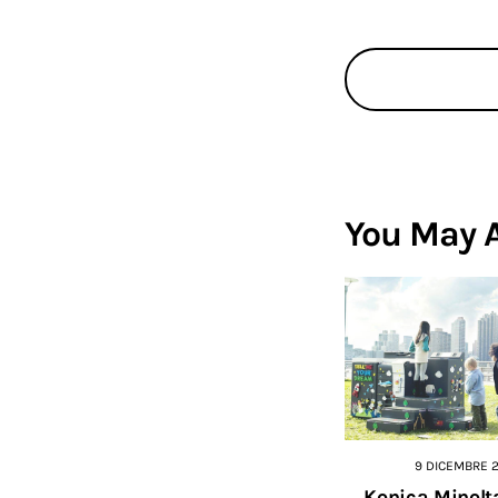
You May A
9 DICEMBRE 
Konica Minol