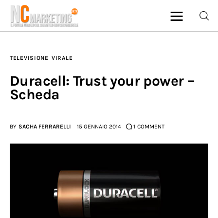
TELEVISIONE
VIRALE
Marketing
Duracell: Trust your power –
Scheda
Rubriche
Dal Blog
BY
SACHA FERRARELLI
15 GENNAIO 2014
1
COMMENT
Glossario
NCMarketing
Partner