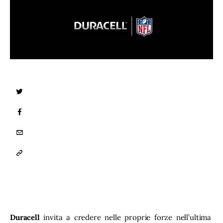
TWITTER
FACEBOOK
EMAIL
COPY
URL
TO
CLIPBOARD
Duracell
 invita a credere nelle proprie forze nell’ultima 