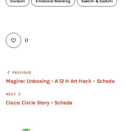
Duracell
Emotional Branding
Saatchi & Saatchi
0
Navigazione
PREVIOUS
Magine: Unboxing – A 12 H Art Hack – Scheda
articoli
NEXT
Cisco: Circle Story – Scheda