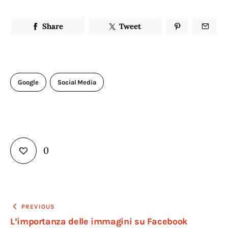
Share
Tweet
Google
Social Media
0
Navigazione
PREVIOUS
L’importanza delle immagini su Facebook
articoli