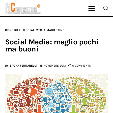
CONSIGLI - SOCIAL MEDIA MARKETING
Marketing
Social Media: meglio pochi
ma buoni
Rubriche
Dal Blog
BY
SACHA FERRARELLI
18 NOVEMBRE 2013
0
COMMENTS
Glossario
NCMarketing
Partner