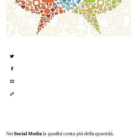
TWITTER
FACEBOOK
EMAIL
COPY
URL
TO
CLIPBOARD
Nei 
Social Media
 la 
qualità
 conta più della quantità. 