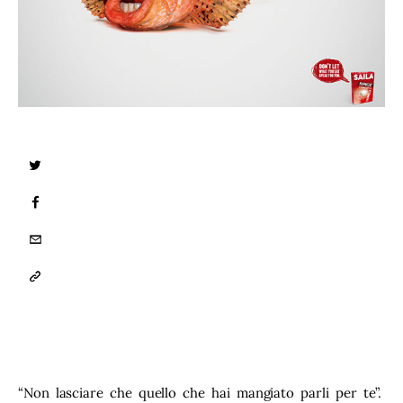
TWITTER
FACEBOOK
EMAIL
COPY
URL
TO
CLIPBOARD
“Non lasciare che quello che hai mangiato parli per te”. 