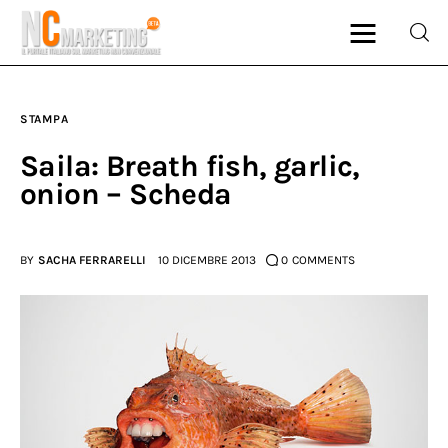
STAMPA
Marketing
Saila: Breath fish, garlic,
onion – Scheda
Rubriche
Dal Blog
BY
SACHA FERRARELLI
10 DICEMBRE 2013
0
COMMENTS
Glossario
NCMarketing
Partner