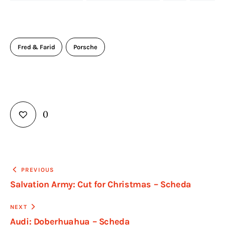
Fred & Farid
Porsche
0
Navigazione
PREVIOUS
Salvation Army: Cut for Christmas – Scheda
articoli
NEXT
Audi: Doberhuahua – Scheda