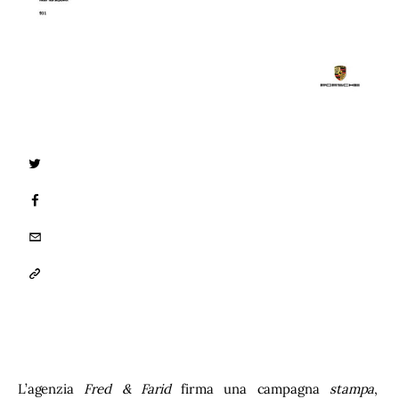
TWITTER
FACEBOOK
EMAIL
COPY
URL
TO
CLIPBOARD
L’agenzia 
Fred & Farid
 firma una campagna 
stampa
, 