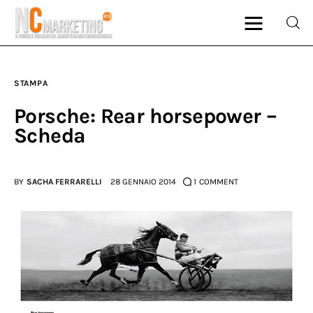
STAMPA
Marketing
Porsche: Rear horsepower –
Scheda
Rubriche
Dal Blog
BY
SACHA FERRARELLI
28 GENNAIO 2014
1
COMMENT
Glossario
NCMarketing
Partner