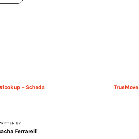
ione
 #lookup – Scheda
TrueMove:
RITTEN BY
acha Ferrarelli