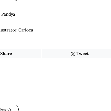
al Pandya
lustrator: Carioca
Share
Tweet
onald's