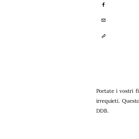
FACEBOOK
EMAIL
COPY
URL
TO
CLIPBOARD
Portate i vostri 
irrequieti. Quest
DDB.