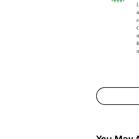
L
s
c
C
n
f
n
You May A