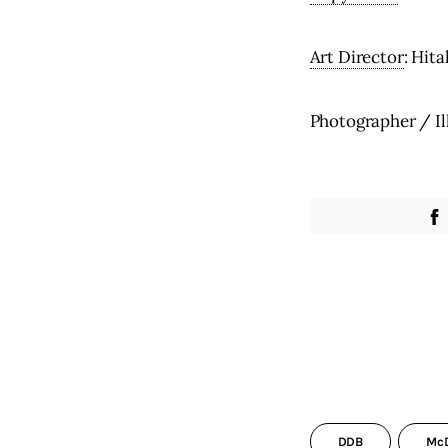
Art Director
: Hit
Photographer / Il
DDB
McD