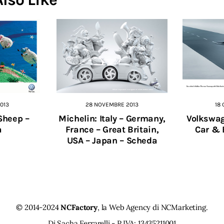
013
28 NOVEMBRE 2013
18
Sheep –
Michelin: Italy – Germany,
Volkswag
a
France – Great Britain,
Car & 
USA – Japan – Scheda
© 2014-2024
NCFactory
, la Web Agency di
NCMarketing
.
Di Sacha Ferrarelli - P.IVA: 13435211001