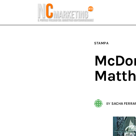
Marketing
Rubriche
Dal Blog
STAMPA
Glossario
McDona
NCMarketing
Matth
Partner
BY
SACHA FERRA