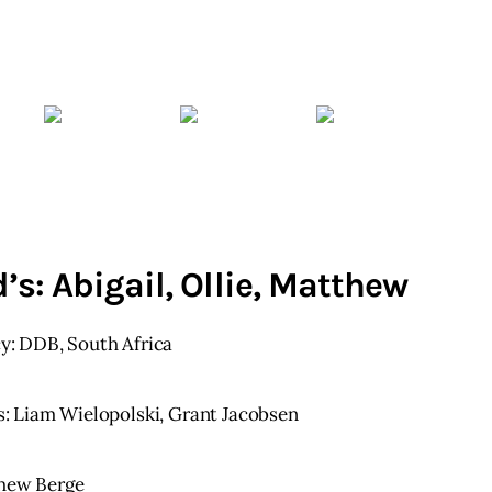
s: Abigail, Ollie, Matthew
y: DDB, South Africa
s: Liam Wielopolski, Grant Jacobsen
thew Berge