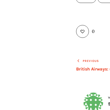
0
Navigaz
PREVIOUS
British Airways:
articoli
W
S