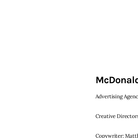
McDonald’
Advertising Agenc
Creative Director
Copywriter
: Mat