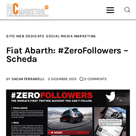
SITO WEB DEDICATO
SOCIAL MEDIA MARKETING
Marketing
Fiat Abarth: #ZeroFollowers –
Scheda
Rubriche
Dal Blog
BY
SACHA FERRARELLI
2 DICEMBRE 2013
0
COMMENTS
Glossario
NCMarketing
Partner