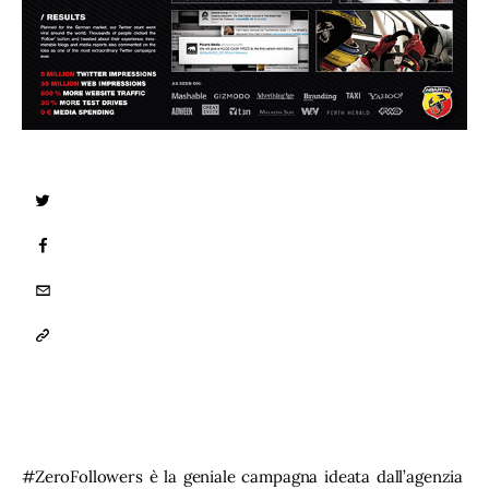
TWITTER
FACEBOOK
EMAIL
COPY
URL
TO
CLIPBOARD
#ZeroFollowers è la geniale campagna ideata dall’agenzia 