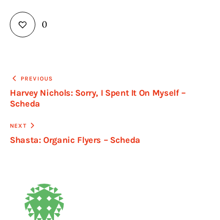
0
Navigazione
PREVIOUS
Harvey Nichols: Sorry, I Spent It On Myself –
articoli
Scheda
NEXT
Shasta: Organic Flyers – Scheda