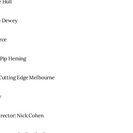
e Hull
e Dewey
rce
 Pip Heming
 Cutting Edge Melbourne
y
irector: Nick Cohen