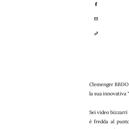
FACEBOOK
EMAIL
COPY
URL
TO
CLIPBOARD
Clemenger BBDO f
la sua innovativa 
Sei video bizzarri
è fredda al punt