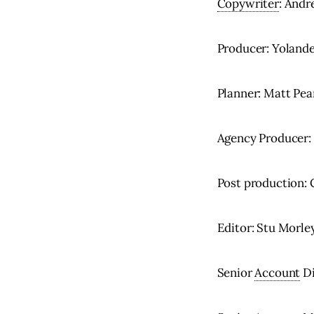
Copywriter
: Andr
Producer: Yoland
Planner: Matt Pea
Agency Producer:
Post production:
Editor: Stu Morle
Senior 
Account
 D