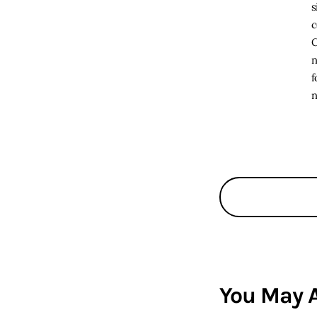
s
c
C
n
f
n
You May A