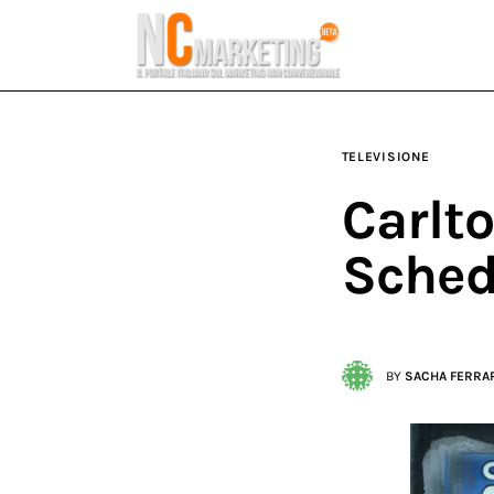
Marketing
Rubriche
Dal Blog
TELEVISIONE
Glossario
Carlto
NCMarketing
Sche
Partner
BY
SACHA FERRA