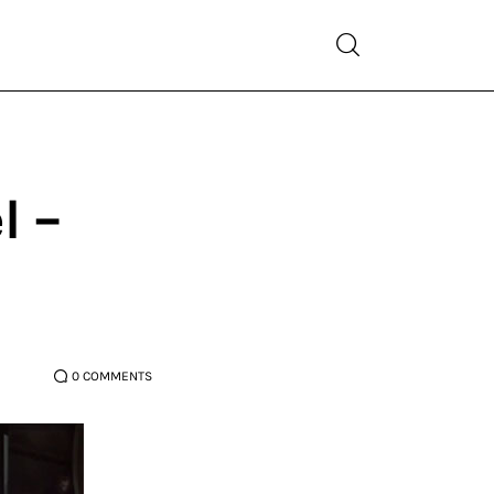
l –
0
COMMENTS