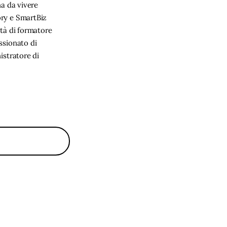
na da vivere
ory e SmartBiz
ità di formatore
ssionato di
istratore di