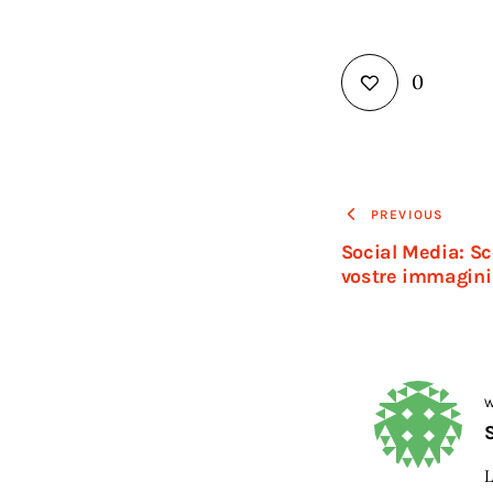
0
Navigaz
PREVIOUS
Social Media: Sc
articoli
vostre immagini
W
S
L