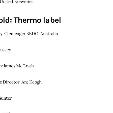
United Breweries.
old: Thermo label
cy: Clemenger BBDO, Australia
aussey
n: James McGrath
e Director
: Ant Keogh
 Sunter