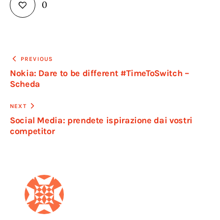
0
Navigazione
PREVIOUS
Nokia: Dare to be different #TimeToSwitch –
articoli
Scheda
NEXT
Social Media: prendete ispirazione dai vostri
competitor