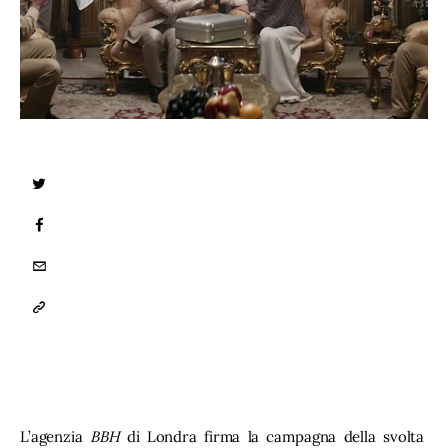
TWITTER
FACEBOOK
EMAIL
COPY
URL
TO
CLIPBOARD
L’agenzia 
BBH
 di Londra firma la campagna della svolta 