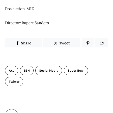
Production: MJZ
Director: Rupert Sanders
Share
Tweet
Axe
BBH
Social Media
Super Bowl
Twitter