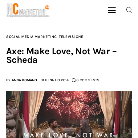
SOCIAL MEDIA MARKETING
TELEVISIONE
Marketing
Axe: Make Love, Not War –
Scheda
Rubriche
Dal Blog
BY
ANNA ROMANO
31 GENNAIO 2014
0
COMMENTS
Glossario
NCMarketing
Partner