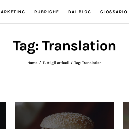
ARKETING
RUBRICHE
DAL BLOG
GLOSSARIO
Tag: Translation
Home
Tutti gli articoli
Tag: Translation