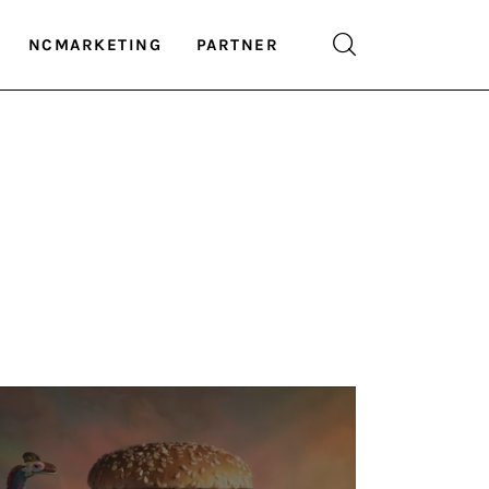
NCMARKETING
PARTNER