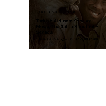
TELEVISIONE
VIRALE
Turkish Airlines: Kobe vs.
Messi, The Selfie Shootout –
Scheda
5 DICEMBRE 2013
0
BY
SACHA FERRARELLI