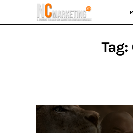
Marketing
M
Rubriche
Dal Blog
Tag:
Glossario
NCMarketing
Partner