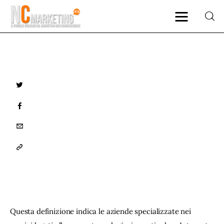
Marketing
TWITTER
Rubriche
FACEBOOK
Dal Blog
EMAIL
COPY
Glossario
URL
NCMarketing
TO
Partner
CLIPBOARD
Questa definizione indica le aziende specializzate nei 