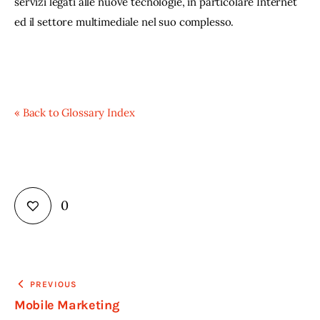
servizi legati alle nuove tecnologie, in particolare Internet 
ed il settore multimediale nel suo complesso.
« Back to Glossary Index
0
Navigazione
PREVIOUS
Mobile Marketing
articoli