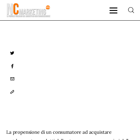
Marketing
TWITTER
Rubriche
FACEBOOK
Dal Blog
EMAIL
COPY
Glossario
URL
NCMarketing
TO
Partner
CLIPBOARD
La propensione di un consumatore ad acquistare 