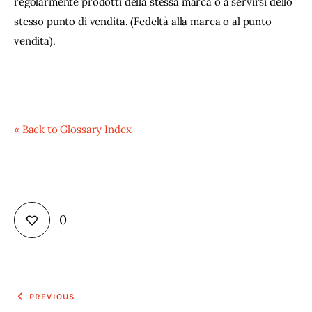
regolarmente prodotti della stessa marca o a servirsi dello 
stesso punto di vendita. (Fedeltà alla marca o al punto 
vendita).
« Back to Glossary Index
0
Navigazione
PREVIOUS